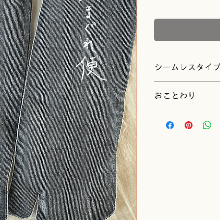
格
シームレスタイ
おことわり
ご注文の際は、以下
かかとがない
す。そのぶん
の丈」が少し
いね。
糸の性質で、
少し変わるこ
はじめてのお
て編んでいま
天然素材を使