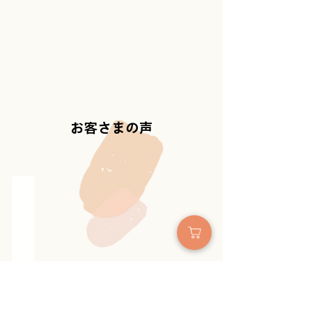
お客さまの声
40代 / 主婦
こ
ど
も
や
主
人
く