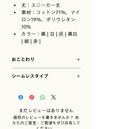
丈：スニーカー丈
素材：コットン71％、ナイ
ロン19％、ポリウレタン
10％
カラー：黒 | 白 | 灰 | 黒白 
| 紺 | 赤 | 
おことわり
ご注文の際は、以下の点をご理解くだ
シームレスタイプ
さい
かかとがないので、どんな足
にもフィットします。そのぶ
ん、足の形や大きさによって
「見え方の丈」が少し変わり
ます。目安としてご覧くださ
まだレビューはありません
いね。
最初のレビューを書きませんか？ あ
糸の性質で、湿度や温度によ
なたのご意見・ご要望をぜひ共有して
ってサイズがほんの少し変わ
ください。