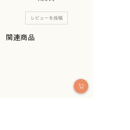
ることがあります。
はじめてのお洗濯で少し縮み
ますが、それも考えて編んで
レビューを投稿
います。
天然素材を使っているので、
色の風合いに個性が出ること
関連商品
もあります。
写真の色合いは、光や画面環
境によって実物と違って見え
る場合があります。
より心地よくお使いいただけ
るよう、仕様を改良すること
があります。