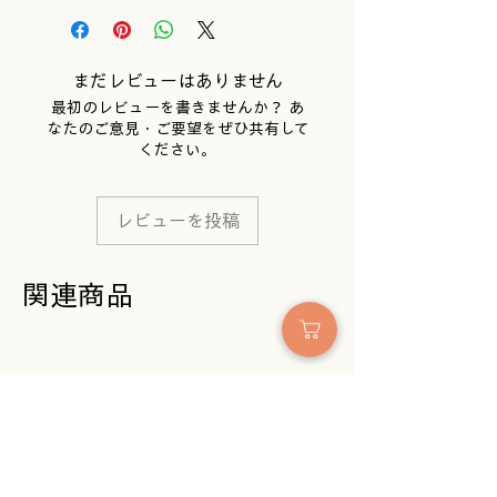
ん、足の形や大きさによって
「見え方の丈」が少し変わり
ます。目安としてご覧くださ
まだレビューはありません
いね。
最初のレビューを書きませんか？ あ
糸の性質で、湿度や温度によ
なたのご意見・ご要望をぜひ共有して
ってサイズがほんの少し変わ
ください。
ることがあります。
はじめてのお洗濯で少し縮み
ますが、それも考えて編んで
レビューを投稿
います。
天然素材を使っているので、
色の風合いに個性が出ること
関連商品
もあります。
写真の色合いは、光や画面環
境によって実物と違って見え
る場合があります。
より心地よくお使いいただけ
るよう、仕様を改良すること
があります。