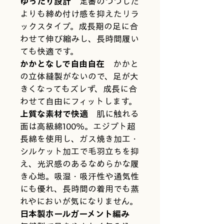
ゆったり設計
　定番のつつした
よりも締め付け感を抑えたリラ
ックスタイプ。成長期の足に合
わせて伸び縮みし、長時間履い
ても快適です。
かかとなしで自由自在
　かかと
の立体縫製がないので、足が大
きくなってもズレず、成長に合
わせて自由にフィットします。
上質な素材で快適
　肌に触れる
面は高級綿100％。エジプト超
長綿を使用し、ガス焼き加工・
シルケット加工で毛羽立ちを抑
え、光沢感のあるなめらかな履
き心地。吸湿・吸汗性や通気性
にも優れ、長時間の着用でも蒸
れやにおいが気になりません。
日本製ホールガーメント編み