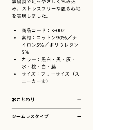
無縫製で足をやさしく包み込
み、ストレスフリーな履き心地
を実現しました。
商品コード：K-002
素材：コットン90％／ナ
イロン5％／ポリウレタン
5％
カラー：黒白・黒・灰・
水・桃・白・藤
サイズ：フリーサイズ（ス
ニーカー丈）
おことわり
ご注文の際は、以下の点をご理解くだ
シームレスタイプ
さい
かかとがないので、どんな足
にもフィットします。そのぶ