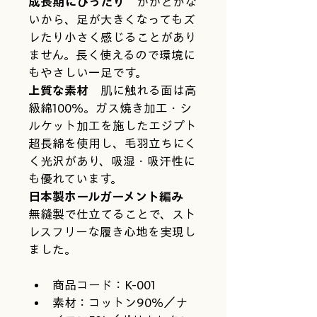
成長期にぴったり
　かかとがな
いから、足が大きくなってもズ
レたり小さく感じることがあり
ません。長く使えるので環境に
もやさしい一足です。
上質な素材
　肌に触れる面は高
級綿100％。ガス焼き加工・シ
ルケット加工を施したエジプト
超長綿を使用し、毛羽立ちにく
く光沢があり、吸湿・吸汗性に
も優れています。
日本製ホールガーメント編み
無縫製で仕立てることで、スト
レスフリーな履き心地を実現し
ました。
商品コード：K-001
素材：コットン90％／ナ