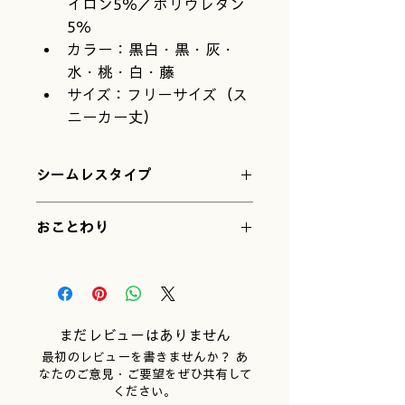
イロン5％／ポリウレタン
5％
カラー：黒白・黒・灰・
水・桃・白・藤
サイズ：フリーサイズ（ス
ニーカー丈）
シームレスタイプ
おことわり
ご注文の際は、以下の点をご理解くだ
さい
かかとがないので、どんな足
にもフィットします。そのぶ
まだレビューはありません
ん、足の形や大きさによって
最初のレビューを書きませんか？ あ
「見え方の丈」が少し変わり
なたのご意見・ご要望をぜひ共有して
ます。目安としてご覧くださ
ください。
いね。