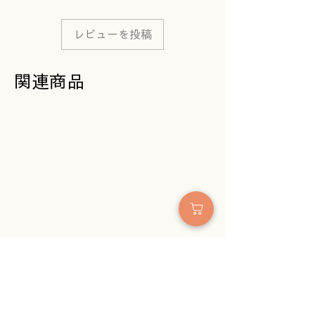
糸の性質で、湿度や温度によ
ってサイズがほんの少し変わ
レビューを投稿
ることがあります。
はじめてのお洗濯で少し縮み
ますが、それも考えて編んで
関連商品
います。
天然素材を使っているので、
色の風合いに個性が出ること
もあります。
写真の色合いは、光や画面環
境によって実物と違って見え
る場合があります。
より心地よくお使いいただけ
るよう、仕様を改良すること
があります。