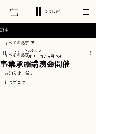
記事
すべての記事
つつしたスタッフ
すべての記事
2025年8月13日
読了時間: 0分
事業承継講演会開催
つつした・足にまつわる話
お知らせ・催し
社長ブログ