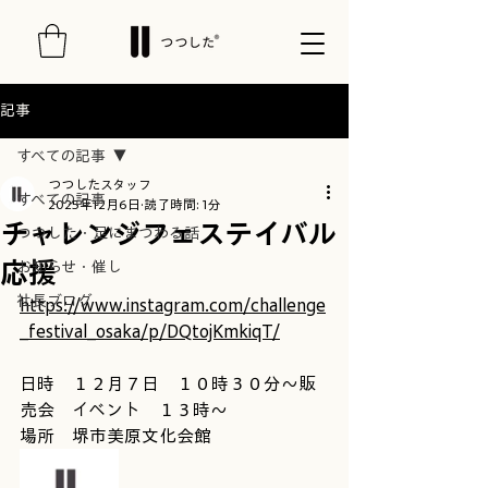
記事
すべての記事
つつしたスタッフ
すべての記事
2025年12月6日
読了時間: 1分
チャレンジフェステイバル
つつした・足にまつわる話
応援
お知らせ・催し
社長ブログ
https://www.instagram.com/challenge
_festival_osaka/p/DQtojKmkiqT/
日時　１２月７日　１０時３０分～販
売会　イベント　１３時～　
場所　堺市美原文化会館