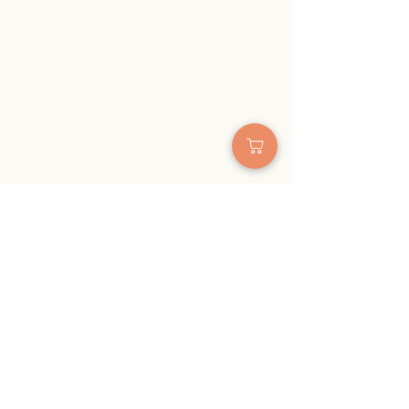
コメント
0.0 / 5（0）
コメントと評価...
【217名の皆様へ、心から
【限定3名】樋
の感謝を】リカバリーつ
史上、最高級の